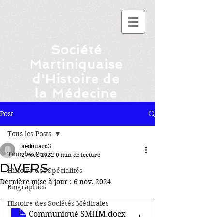
Société
Martiniquaise
d'Histoire de
la Médecine
Post
Tous les Posts
aedouard3
Tous les Posts
27 oct. 2022
0 min de lecture
DIVERS
Histoire des Spécialités
Dernière mise à jour :
Bienvenue sur notre site.
6 nov. 2024
Biographies
Merci de consulter la
rubrique "A propos" avant
Histoire des Sociétés Médicales
de visiter le blog
Communiqué SMHM
.docx